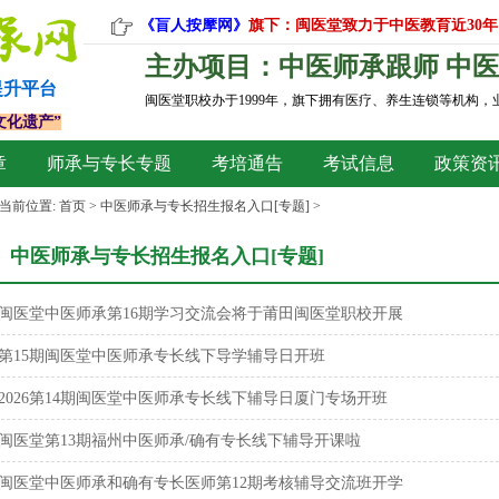
《盲人按摩网》
旗下：闽医堂致力于中医教育近30年
主办项目：中医师承跟师 中医
提升平台
闽医堂职校办于1999年，旗下拥有医疗、养生连锁等机构
文化遗产”
章
师承与专长专题
考培通告
考试信息
政策资
当前位置:
首页
>
中医师承与专长招生报名入口[专题]
>
中医师承与专长招生报名入口[专题]
闽医堂中医师承第16期学习交流会将于莆田闽医堂职校开展
第15期闽医堂中医师承专长线下导学辅导日开班
2026第14期闽医堂中医师承专长线下辅导日厦门专场开班
闽医堂第13期福州中医师承/确有专长线下辅导开课啦
闽医堂中医师承和确有专长医师第12期考核辅导交流班开学