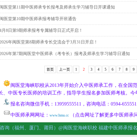
闽医堂第11期中医师承专长报考及师承生学习辅导日开课通知
闽医堂第10期中医师承报考辅导开班通告
4月8日​第9期师承报考专属辅导日正式开启！
2026年闽医堂第8期师承专长交流会于3月31日开启！
2026年第7期闽医堂中医师承（考专长）报考及师承生学习辅导日通知
首页
上一页
1
2
3
4
5
6
7
8
9
闽医堂海峡职校从2013年开始介入中医师承工作，在全国
长、中医专长医师的培训工作，指导学生报名参加医师考核。今
报名咨询微信手机：13959555511，咨询电话：0594-655551
中医师承网网址：
（点击网址了解更多中医师承
www.hmu.cc
咨询（福州、厦门、莆田）@闽医堂海峡职校
福建中医师承报
报名