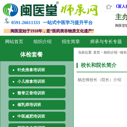
《盲人
主
0591-26611333
一站式中医学习提升平台
闽医堂
闽医堂始于1910年，是“医药类非物质文化遗产”
网站首页
组织介绍
招生简章
师承与专长专题
当前位置:
首页
>
组织介绍
>
校长
体检套餐
校长和院长简介
针灸推拿培训班
杨忠锋校长（院长）介绍
小儿推拿培训班
整脊正骨培训班
催乳师培训班
中医减肥培训班