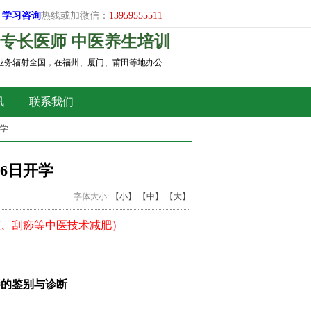
学习
咨询
热线或加微信：
13959555511
专长医师 中医养生培训
，业务辐射全国，在福州、厦门、莆田等地办公
讯
联系我们
开学
6日开学
字体大小:
【小】
【中】
【大】
罐、刮痧等中医技术减肥）
胖的鉴别与诊断