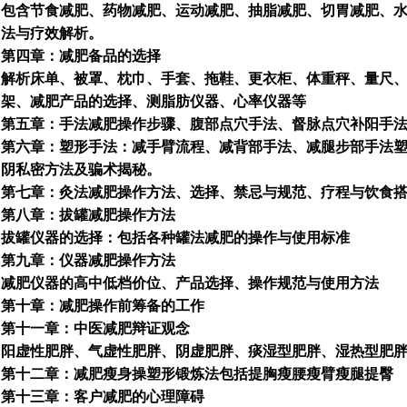
包含节食减肥、药物减肥、运动减肥、抽脂减肥、切胃减肥、
法与疗效解析。
第四章：减肥备品的选择
解析床单、被罩、枕巾、手套、拖鞋、更衣柜、体重秤、量尺
架、减肥产品的选择、测脂肪仪器、心率仪器等
第五章：手法减肥操作步骤、腹部点穴手法、督脉点穴补阳手
第六章：塑形手法：减手臂流程、减背部手法、减腿步部手法
阴私密方法及骗术揭秘。
第七章：灸法减肥操作方法、选择、禁忌与规范、疗程与饮食
第八章：拔罐减肥操作方法
拔罐仪器的选择：包括各种罐法减肥的操作与使用标准
第九章：仪器减肥操作方法
减肥仪器的高中低档价位、产品选择、操作规范与使用方法
第十章：减肥操作前筹备的工作
第十一章：中医减肥辩证观念
阳虚性肥胖、气虚性肥胖、阴虚肥胖、痰湿型肥胖、湿热型肥
第十二章：减肥瘦身操塑形锻炼法包括提胸瘦腰瘦臂瘦腿提臀
第十三章：客户减肥的心理障碍