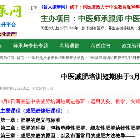
《盲人按摩网》
旗下：闽医堂致力于中医教育近30年
主办项目：中医师承跟师 中医
提升平台
闽医堂职校办于1999年，旗下拥有医疗、养生连锁等机构
文化遗产”
章
师承与专长专题
考培通告
考试信息
政策资
当前位置:
首页
>
中医针灸推拿正骨培训班开学通告
>中医减肥培训短期班于3月6日
中医减肥培训短期班于3月
发表时间:2025/2/22 浏览次数:673
3月6日闽医堂中医减肥培训短期进修班（运用艾灸、推拿、火
主要课程（减肥进修班课程
）
：
第一章：肥胖的定义与标准
第二章：肥胖的种类，包括单纯性肥胖、继发性肥胖药物性肥
第三章：减肥失败的原因，以及市面常用的减肥方法教导——