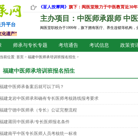
《盲人按摩网》
旗下：闽医堂致力于中医教育近30年
主办项目：中医师承跟师 中医
提升平台
闽医堂职校办于1999年，旗下拥有医疗、养生连锁等机构
文化遗产”
章
师承与专长专题
考培通告
考试信息
政策资
当前位置:
首页
>
福建中医师承培训班报名招生
>
福建中医师承培训班报名招生
福建中医师承备案后就可以了吗？
福建龙岩中医师承和确有专长医师考核路线报考要求
福建宁德中医师承（专长）公证完整流程
福建莆田中医师承/专长医师报名条件
福建南平中医专长医师人员考核统一标准