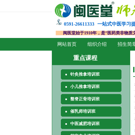
0591-26611333
一站式中医学习
闽医堂始于1910年，是“医药类非物质
网站首页
组织介绍
招生简
重点课程
针灸推拿培训班
小儿推拿培训班
整脊正骨培训班
催乳师培训班
中医减肥培训班