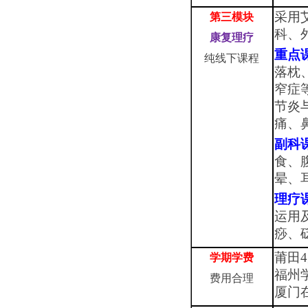
采用
第三模块
科、
康复理疗
重点
纯线下课程
落枕
窄症
节炎
痛、
副科
食、
晕、
理疗
运用
痧、
莆田4
学期
学费
福州学
费用合理
厦门