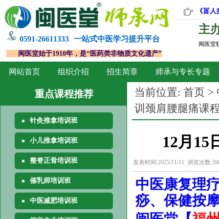
《盲人
主
0591-26611333
一站式中医学习提升平台
闽医堂
闽医堂始于1910年，是“医药类非物质文化遗产”
网站首页
组织介绍
招生简章
师承与专长专题
当前位置:
首页
>
重点课程推荐
训颈肩腰腿痛课
针灸推拿培训班
12月1
小儿推拿培训班
整脊正骨培训班
发表时间:2025/11/11 浏览次数:5
中医康复理
催乳师培训班
痧、保健按
中医减肥培训班