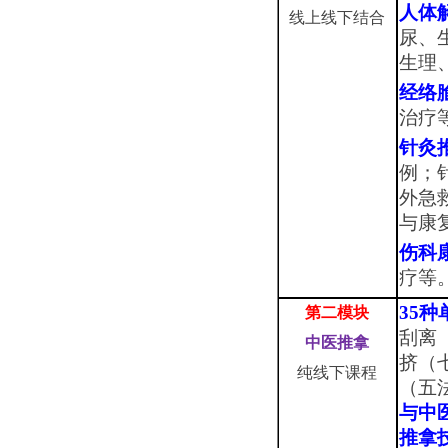
人体
线上线下结合
尿、
生理
经络
治疗
针灸
例；
外急
与康
伤科
疗等
35
第二模块
刮离
中医推拿
挤（
纯线下课程
（五
与中
推拿