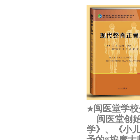
闽医堂学校
★
闽医堂创
学》、《小
予的
“按摩大