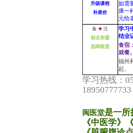
如需
升级
课程
康一科
补差价
元给
学习
备
★
注
结业
创业加盟
食宿
选闽医堂
就餐
福州
起。
学习热线：059
189507777
是一所
闽医堂
《中医学》
《脏腑腹诊