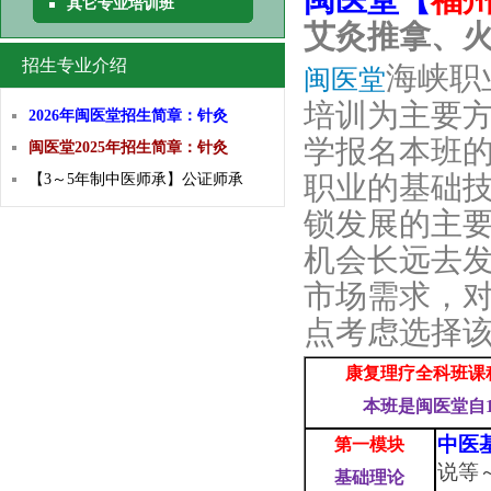
闽医堂【
福州
其它专业培训班
艾灸推拿、
招生专业介绍
海峡职
闽医堂
培训为主要
2026年闽医堂招生简章：针灸
学报名本班的
闽医堂2025年招生简章：针灸
职业的基础
【3～5年制中医师承】公证师承
锁发展的主
机会长远去
市场需求，
点考虑选择
康复理疗全科班课
本班是闽医堂自
中医
第一模块
说等
基础
理论