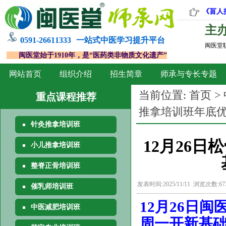
《盲人
主
0591-26611333
一站式中医学习提升平台
闽医堂
闽医堂始于1910年，是“医药类非物质文化遗产”
网站首页
组织介绍
招生简章
师承与专长专题
当前位置:
首页
>
重点课程推荐
推拿培训班年底优
针灸推拿培训班
12月26
小儿推拿培训班
整脊正骨培训班
发表时间:2025/11/11 浏览次数:6
催乳师培训班
12
月26日
闽
中医减肥培训班
周一开新基