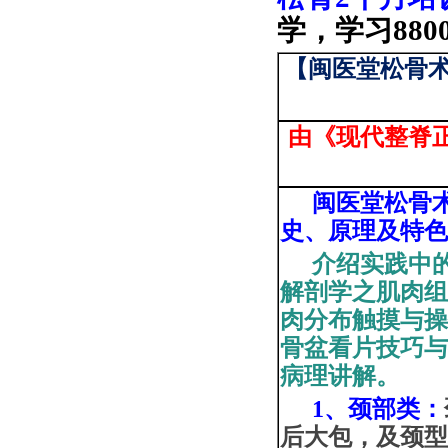
学，学习88
【
闽医
堂松骨术
由《现代整脊
闽医堂松骨
史、原理及特
介绍实践中
解剖学之肌肉
肉分布触
摸与
操
骨盆看片技巧与
病理讲解。
1、
颈
部类
：
后大包，及颈