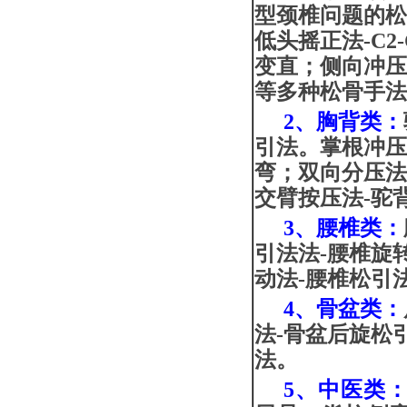
型颈椎
问题的
低头摇正法-C2
变直
；
侧向冲压
等多种
松
骨手
2、
胸背
类
：
引法
。掌根冲压
弯
；
双向分压法
交臂按压法-驼
3、腰椎类：
引法
法-腰椎旋
动法-腰椎
松引
4、
骨盆
类：
法-骨盆后旋
松
法
。
5、中医类