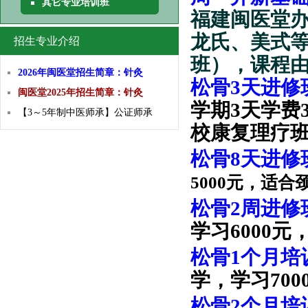
其它专业培训班
福建闽医堂
龙氏、美式
招生专业介绍
班），课程
2026年闽医堂招生简章：针灸
松骨3天
进修
闽医堂2025年招生简章：针灸
学期3天
学费
【3～5年制中医师承】公证师承
校康复理疗班
松骨8天
进修
5000元，适
松骨2周
进修
学习6000
松骨1个月培
学，学习70
松骨2个月培