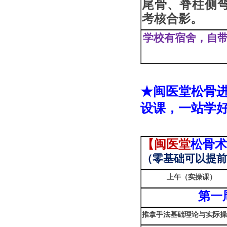
尾骨、脊柱侧
考核合影
。
学校有宿舍，自带
★闽医堂松骨
设
课，一站学
【
闽医堂
松骨
（
零基础可以提
上午（实操课）
第一
推拿手法基础理论与实际