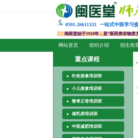
0591-26611333
一站式中医学习
闽医堂始于1910年，是“医药类非物质
网站首页
组织介绍
招生简
重点课程
针灸推拿培训班
小儿推拿培训班
整脊正骨培训班
催乳师培训班
中医减肥培训班