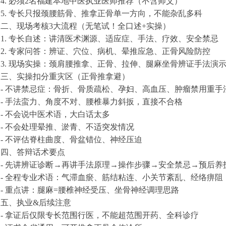
4. 必须2名福建本地中医执业医师推荐（不含师父）
5. 专长只报颈腰筋骨、推拿正骨单一方向，不能杂乱多科
二、现场考核3大流程（无笔试！全口述+实操）
1. 专长自述：讲清医术渊源、适应症、手法、疗效、安全禁忌
2. 专家问答：辨证、穴位、病机、晕推应急、正骨风险防控
3. 现场实操：颈肩腰推拿、正骨、拉伸、腿麻坐骨辨证手法演
三、实操扣分重灾区（正骨推拿避）
- 不讲禁忌症：骨折、骨质疏松、孕妇、高血压、肿瘤禁用重手
- 手法蛮力、角度不对、腰椎暴力斜扳，直接不合格
- 不会说中医术语，大白话太多
- 不会处理晕推、淤青、不适突发情况
- 不评估脊柱曲度、骨盆错位、神经压迫
四、答辩话术要点
- 先讲辨证诊断→再讲手法原理→操作步骤→安全禁忌→预后养
- 全程专业术语：气滞血瘀、筋结粘连、小关节紊乱、经络痹阻
- 重点讲：腿麻=腰椎神经受压、坐骨神经调理思路
五、执业&后续注意
- 拿证后仅限专长范围行医，不能超范围开药、全科诊疗