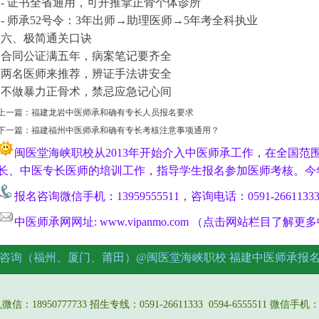
- 证书全省通用，可开推拿正骨个体诊所
- 师承52号令：3年出师→助理医师→5年考全科执业
六、极简通关口诀
合同公证满五年，病案笔记要齐全
两名医师来推荐，辨证手法讲安全
不做暴力正骨术，禁忌应急记心间
上一篇：
福建龙岩中医师承和确有专长人员报名要求
下一篇：
福建福州中医师承和确有专长考核注意事项通用？
闽医堂海峡职校从2013年开始介入中医师承工作，在全国范
长、中医专长医师的培训工作，指导学生报名参加医师考核。今
报名咨询微信手机：13959555511，咨询电话：0591-2661133
中医师承网网址: www.vipanmo.com （点击网站栏目了解
咨询（福州、厦门、莆田）@闽医堂海峡职校
福建中医师承报
报名
18950777733 招生专线：0591-26611333 0594-6555511 微信手机：13