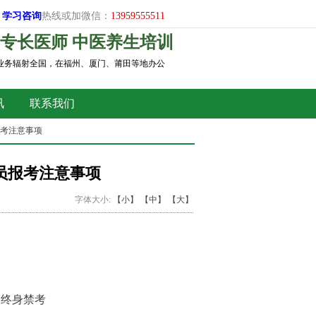
学习
咨询
热线或加微信：
13959555511
专长医师 中医养生培训
，业务辐射全国，在福州、厦门、莆田等地办公
讯
联系我们
报考注意事项
员报考注意事项
字体大小:
【小】
【中】
【大】
）
假终身禁考