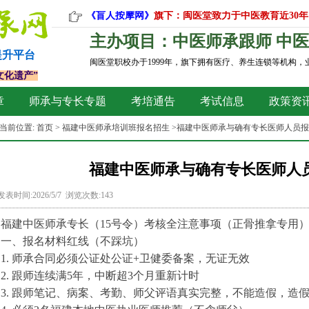
《盲人按摩网》
旗下：闽医堂致力于中医教育近30年
主办项目：中医师承跟师 中医
提升平台
闽医堂职校办于1999年，旗下拥有医疗、养生连锁等机构
文化遗产”
章
师承与专长专题
考培通告
考试信息
政策资
当前位置:
首页
>
福建中医师承培训班报名招生
>福建中医师承与确有专长医师人员
福建中医师承与确有专长医师人
发表时间:2026/5/7 浏览次数:143
福建中医师承专长（15号令）考核全注意事项（正骨推拿专用
一、报名材料红线（不踩坑）
1. 师承合同必须公证处公证+卫健委备案，无证无效
2. 跟师连续满5年，中断超3个月重新计时
3. 跟师笔记、病案、考勤、师父评语真实完整，不能造假，造