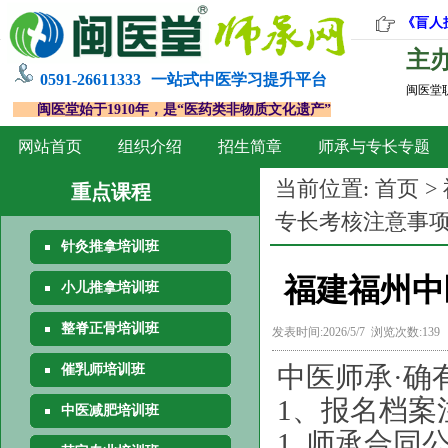
《盲人
主
0591-26611333
一站式中医学习提升平台
闽医堂
闽医堂始于1910年，是“医药类非物质文化遗产”
网站首页
组织介绍
招生简章
师承与专长专题
当前位置:
首页
>
重点课程
专长考核注意事
针灸推拿培训班
福建福州中
小儿推拿培训班
整脊正骨培训班
发表时间:2026/5/7 浏览次数:139
中医师承·确
催乳师培训班
1、报名档案
中医减肥培训班
1. 师承合