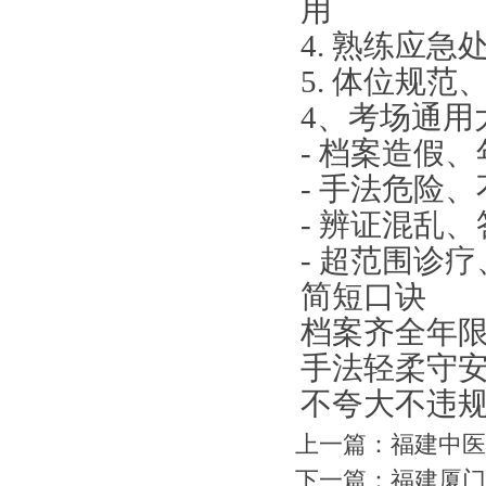
用
4. 熟练应
5. 体位规
4、考场通用
- 档案造假
- 手法危险
- 辨证混乱
- 超范围诊
简短口诀
档案齐全年
手法轻柔守
不夸大不违
上一篇：
福建中医
下一篇：
福建厦门