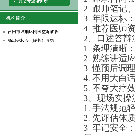
其它专业培训班
2. 跟师笔
3. 年限达标
机构简介
4. 推荐医
莆田市城厢区闽医堂海峡职
2、口述答辩
杨忠锋校长（院长）介绍
1. 条理清
2. 熟练讲
3. 懂预后
4. 不用大
5. 不夸大
3、现场实操
1. 手法规
2. 先评估
3. 牢记安