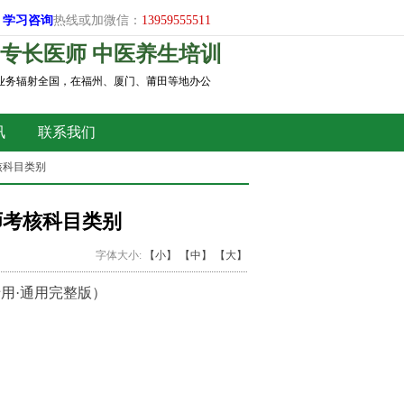
学习
咨询
热线或加微信：
13959555511
专长医师 中医养生培训
，业务辐射全国，在福州、厦门、莆田等地办公
讯
联系我们
核科目类别
师考核科目类别
字体大小:
【小】
【中】
【大】
用·通用完整版）