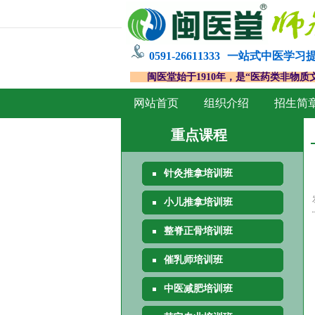
0591-26611333
一站式中医学习
闽医堂始于1910年，是“医药类非物质
网站首页
组织介绍
招生简
重点课程
针灸推拿培训班
小儿推拿培训班
整脊正骨培训班
催乳师培训班
中医减肥培训班