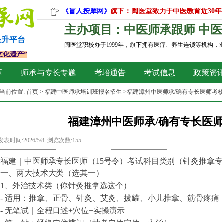
《盲人按摩网》
旗下：闽医堂致力于中医教育近30年
主办项目：中医师承跟师 中医
提升平台
闽医堂职校办于1999年，旗下拥有医疗、养生连锁等机构
文化遗产”
章
师承与专长专题
考培通告
考试信息
政策资
当前位置:
首页
>
福建中医师承培训班报名招生
>福建漳州中医师承/确有专长医师考
福建漳州中医师承/确有专长医
发表时间:2026/5/8 浏览次数:155
福建｜中医师承专长医师（15号令）考试科目类别（针灸推拿专
一、两大技术大类（选其一）
1、外治技术类（你针灸推拿选这个）
- 适用：推拿、正骨、针灸、艾灸、拔罐、小儿推拿、筋骨疼痛
- 无笔试｜全程口述+穴位+实操演示