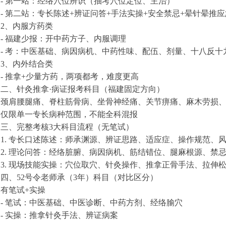
- 第一站：经络穴位辨识（抽考穴位定位、主治）
- 第二站：专长陈述+辨证问答+手法实操+安全禁忌+晕针晕推
2、内服方药类
- 福建少报：开中药方子、内服调理
- 考：中医基础、病因病机、中药性味、配伍、剂量、十八反
3、内外结合类
- 推拿+少量方药，两项都考，难度更高
二、针灸推拿·病证报考科目（福建固定方向）
颈肩腰腿痛、脊柱筋骨病、坐骨神经痛、关节痹痛、麻木劳损
仅限单一专长病种范围，不能全科混报
三、完整考核3大科目流程（无笔试）
1. 专长口述陈述：师承渊源、辨证思路、适应症、操作规范、
2. 理论问答：经络脏腑、病因病机、筋结错位、腿麻根源、禁
3. 现场技能实操：穴位取穴、针灸操作、推拿正骨手法、拉伸
四、52号令老师承（3年）科目（对比区分）
有笔试+实操
- 笔试：中医基础、中医诊断、中药方剂、经络腧穴
- 实操：推拿针灸手法、辨证病案