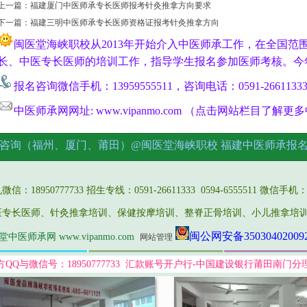
上一篇：
福建厦门中医师承专长医师报考针灸推拿方向要求
下一篇：
福建三明中医师承专长医师资格证报考针灸推拿方向
闽医堂海峡职校从2013年开始介入中医师承工作，在全国范
长、中医专长医师的培训工作，指导学生报名参加医师考核。今
报名咨询微信手机：13959555511，咨询电话：0591-2661133
中医师承网网址: www.vipanmo.com （点击网站栏目了解
咨询（福州、厦门、莆田）@闽医堂海峡职校
福建中医师承报
报名
18950777733 招生专线：0591-26611333 0594-6555511 微信手机：13
医专长医师、针灸推拿培训、保健按摩培训、整脊正骨培训、小儿推拿培
闽公网安备35030402009
中医师承网 www.vipanmo.com
网站管理
方QQ与微信号：18950777733 汇款账号开户行-中国建设银行莆田南门分理处：6