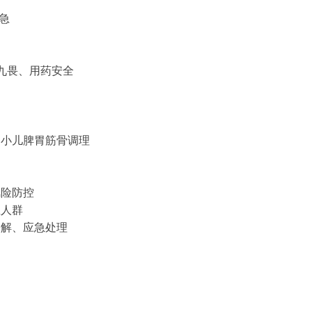
应急
十九畏、用药安全
、小儿脾胃筋骨调理
风险防控
忌人群
松解、应急处理