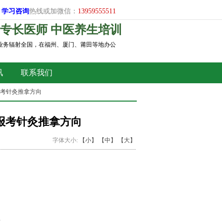
学习
咨询
热线或加微信：
13959555511
专长医师 中医养生培训
，业务辐射全国，在福州、厦门、莆田等地办公
讯
联系我们
报考针灸推拿方向
报考针灸推拿方向
字体大小:
【小】
【中】
【大】