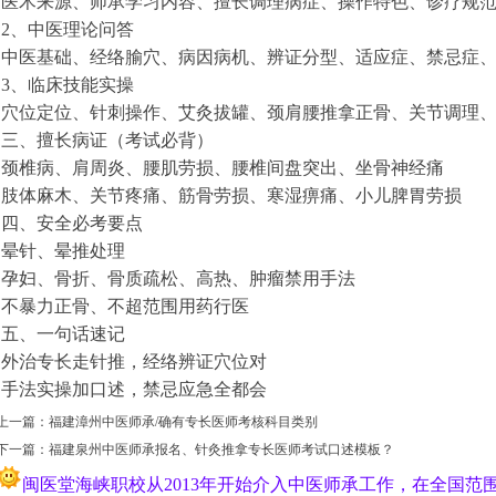
医术来源、师承学习内容、擅长调理病症、操作特色、诊疗规
2、中医理论问答
中医基础、经络腧穴、病因病机、辨证分型、适应症、禁忌症
3、临床技能实操
穴位定位、针刺操作、艾灸拔罐、颈肩腰推拿正骨、关节调理
三、擅长病证（考试必背）
颈椎病、肩周炎、腰肌劳损、腰椎间盘突出、坐骨神经痛
肢体麻木、关节疼痛、筋骨劳损、寒湿痹痛、小儿脾胃劳损
四、安全必考要点
晕针、晕推处理
孕妇、骨折、骨质疏松、高热、肿瘤禁用手法
不暴力正骨、不超范围用药行医
五、一句话速记
外治专长走针推，经络辨证穴位对
手法实操加口述，禁忌应急全都会
上一篇：
福建漳州中医师承/确有专长医师考核科目类别
下一篇：
福建泉州中医师承报名、针灸推拿专长医师考试口述模板？
闽医堂海峡职校从2013年开始介入中医师承工作，在全国范