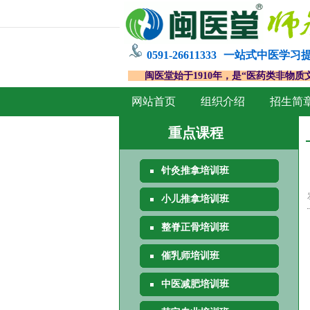
0591-26611333
一站式中医学习
闽医堂始于1910年，是“医药类非物质
网站首页
组织介绍
招生简
重点课程
针灸推拿培训班
小儿推拿培训班
整脊正骨培训班
催乳师培训班
中医减肥培训班