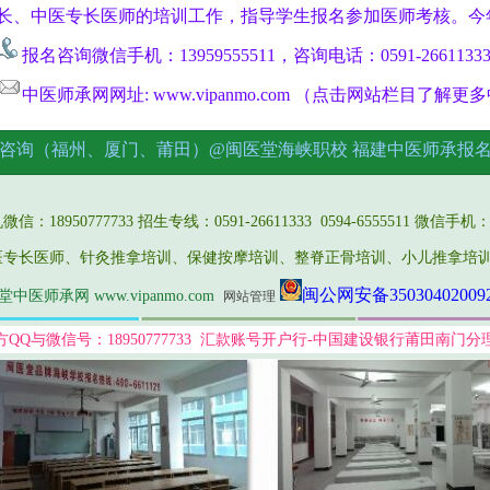
长、中医专长医师的培训工作，指导学生报名参加医师考核。今
报名咨询微信手机：13959555511，咨询电话：0591-2661133
中医师承网网址: www.vipanmo.com （点击网站栏目了解
咨询（福州、厦门、莆田）@闽医堂海峡职校
福建中医师承报
报名
18950777733 招生专线：0591-26611333 0594-6555511 微信手机：13
医专长医师、针灸推拿培训、保健按摩培训、整脊正骨培训、小儿推拿培
闽公网安备35030402009
中医师承网 www.vipanmo.com
网站管理
方QQ与微信号：18950777733 汇款账号开户行-中国建设银行莆田南门分理处：6