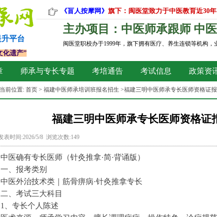
《盲人按摩网》
旗下：闽医堂致力于中医教育近30年
主办项目：中医师承跟师 中医
提升平台
闽医堂职校办于1999年，旗下拥有医疗、养生连锁等机构
文化遗产”
章
师承与专长专题
考培通告
考试信息
政策资
当前位置:
首页
>
福建中医师承培训班报名招生
>福建三明中医师承专长医师资格证
福建三明中医师承专长医师资格证
发表时间:2026/5/8 浏览次数:149
中医确有专长医师（针灸推拿·简
·
背诵版）
一、报考类别
中医外治技术类｜筋骨痹病·针灸推拿专长
二、考试三大科目
1、专长个人陈述