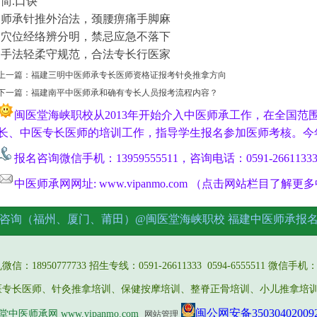
简.口诀
师承针推外治法，颈腰痹痛手脚麻
穴位经络辨分明，禁忌应急不落下
手法轻柔守规范，合法专长行医家
上一篇：
福建三明中医师承专长医师资格证报考针灸推拿方向
下一篇：
福建南平中医师承和确有专长人员报考流程内容？
闽医堂海峡职校从2013年开始介入中医师承工作，在全国范
长、中医专长医师的培训工作，指导学生报名参加医师考核。今
报名咨询微信手机：13959555511，咨询电话：0591-2661133
中医师承网网址: www.vipanmo.com （点击网站栏目了解
咨询（福州、厦门、莆田）@闽医堂海峡职校
福建中医师承报
报名
18950777733 招生专线：0591-26611333 0594-6555511 微信手机：13
医专长医师、针灸推拿培训、保健按摩培训、整脊正骨培训、小儿推拿培
闽公网安备35030402009
中医师承网 www.vipanmo.com
网站管理