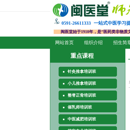
0591-26611333
一站式中医学习
闽医堂始于1910年，是“医药类非物质
网站首页
组织介绍
招生简
重点课程
针灸推拿培训班
小儿推拿培训班
整脊正骨培训班
催乳师培训班
中医减肥培训班