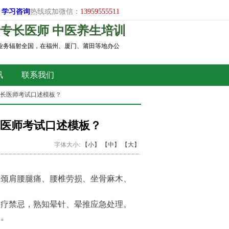
学习
咨询
热线或加微信：
13959555511
专长医师 中医养生培训
，业务辐射全国，在福州、厦门、莆田等地办公
讯
联系我们
专长医师考试口述模板？
医师考试口述模板？
字体大小:
【小】
【中】
【大】
理颈肩腰腿痛、腰椎劳损、坐骨麻木、
诊疗禁忌，熟知晕针、晕推应急处理。
疗。