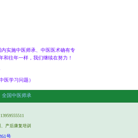
围内实施中医师承、中医医术确有专
年和往年一样，我们继续在努力！
3
更多中医学习问题）
名
全国中医师承
959555511
训、产后康复培训
261号