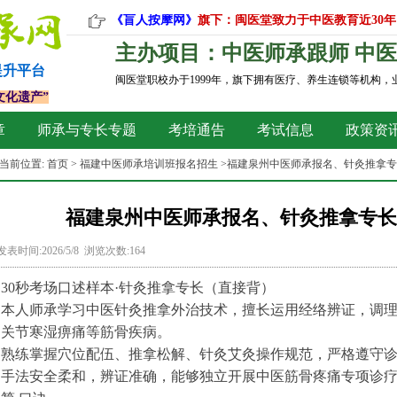
《盲人按摩网》
旗下：闽医堂致力于中医教育近30年
主办项目：中医师承跟师 中医
提升平台
闽医堂职校办于1999年，旗下拥有医疗、养生连锁等机构
文化遗产”
章
师承与专长专题
考培通告
考试信息
政策资
当前位置:
首页
>
福建中医师承培训班报名招生
>福建泉州中医师承报名、针灸推拿
福建泉州中医师承报名、针灸推拿专长
发表时间:2026/5/8 浏览次数:164
30秒考场口述样本·针灸推拿专长（直接背）
本人师承学习中医针灸推拿外治技术，擅长运用经络辨证，调
关节寒湿痹痛等筋骨疾病。
熟练掌握穴位配伍、推拿松解、针灸艾灸操作规范，严格遵守
手法安全柔和，辨证准确，能够独立开展中医筋骨疼痛专项诊